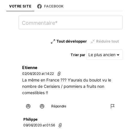
t
VOTRE SITE
FACEBOOK
…
Laisser
Commentaire
*
un
commentaire
Tout développer
Réduire tout
Trier par
Etienne
02/06/2020 at 14:22
La même en France ??? Y’aurais du boulot vu le
nombre de Cerisiers / pommiers a fruits non
comestibles !!
Répondre
Philippe
09/06/2020 at 01:56