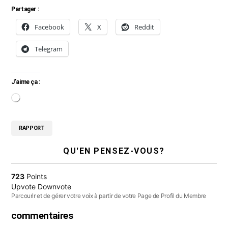
Partager :
Facebook
X
Reddit
Telegram
J’aime ça :
C
h
RAPPORT
a
r
QU'EN PENSEZ-VOUS?
g
e
723
Points
Upvote
Downvote
m
Parcourir et de gérer votre voix à partir de votre Page de Profil du Membre
e
commentaires
n