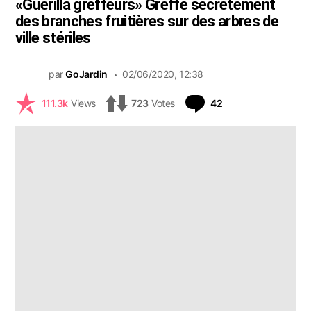
«Guérilla greffeurs» Greffe secrètement
des branches fruitières sur des arbres de
ville stériles
par
GoJardin
02/06/2020, 12:38
Commentaires
111.3k
Views
723
Votes
42