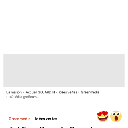
DERNIÈRES
HISTOIRES
Vous êtes ici:
La maison
Accueil GOJARDIN
Idées vertes
Greenmedia
«Guérilla greffeurs» Greffe secrètement des branches fruitières sur des arbres de ville stériles
Greenmedia
Idées vertes