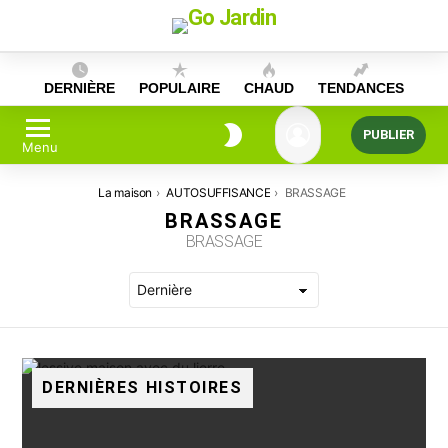
Skip
to
content
DERNIÈRE
POPULAIRE
CHAUD
TENDANCES
PUBLIER
Menu
Vous êtes ici:
La maison
AUTOSUFFISANCE
BRASSAGE
BRASSAGE
BRASSAGE
DERNIÈRES HISTOIRES