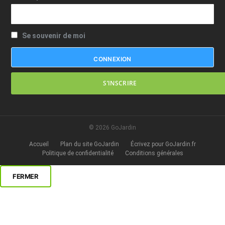
Se souvenir de moi
S’INSCRIRE
© 2026 GoJardin
Accueil
Plan du site GoJardin
Écrivez pour GoJardin.fr
Politique de confidentialité
Conditions générales
FERMER