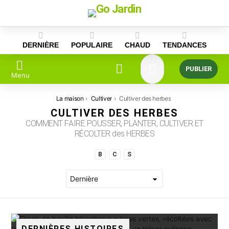
Skip
to
content
DERNIÈRE
POPULAIRE
CHAUD
TENDANCES
PUBLIER
Menu
Vous êtes ici:
La maison
Cultiver
Cultiver des herbes
CULTIVER DES HERBES
COMMENT FAIRE POUSSER, PLANTER, CULTIVER ET
RÉCOLTER des HERBES
SUBTERMS
B
C
S
DERNIÈRES HISTOIRES