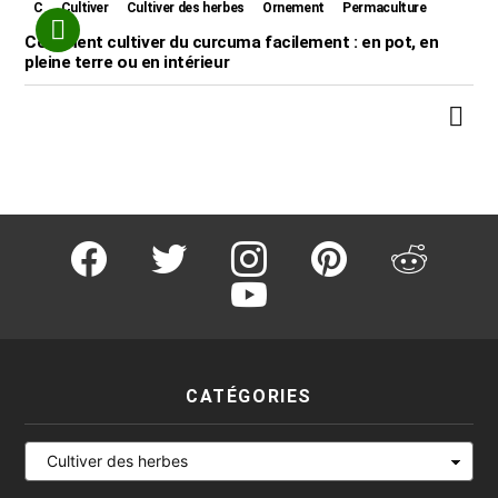
C
Cultiver
Cultiver des herbes
Ornement
Permaculture
Comment cultiver du curcuma facilement : en pot, en
pleine terre ou en intérieur
facebook
twitter
instagram
pinterest
reddit
youtube
CATÉGORIES
Catégories