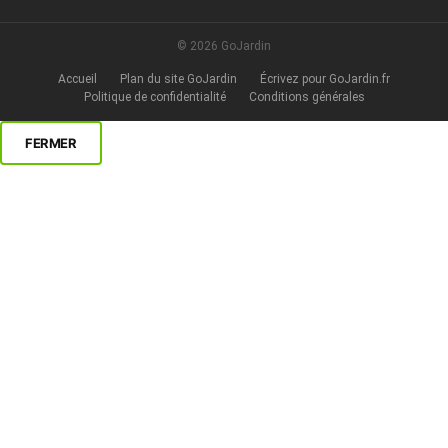
© 2026 GoJardin
Accueil
Plan du site GoJardin
Écrivez pour GoJardin.fr
Politique de confidentialité
Conditions générales
FERMER