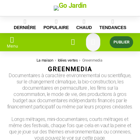
Skip
to
content
DERNIÈRE
POPULAIRE
CHAUD
TENDANCES
PUBLIER
Menu
Vous êtes ici:
La maison
Idées vertes
Greenmedia
GREENMEDIA
Documentaires à caractère environnemental ou scientifique,
sur le changement climatique, la bio-construction, les
documentaires en permaculture , les films sur la
consommation, le mode de vie, des productions à gros
budget aux documentaires indépendants financés par le
financement participatif ou même par leurs propres cinéastes.
Longs métrages, mini-documentaires, courts métrages et
même des festivals, chaque fois que cela en vaut la peine et
que je joue sur des thèmes environnementaux ou connexes,
vous pouvez le voir sur cette page.