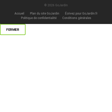
© 2026 GoJardin
Accueil
Plan du site GoJardin
Écrivez pour GoJardin.fr
Politique de confidentialité
Conditions générales
FERMER