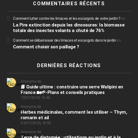
COMMENTAIRES RÉCENTS
Comment lutter contre les limaces et les escargots de votre jardin ?
on
La Pire extinction depuis les dinosaures: la biomasse
totale des insectes volants a chuté de 76%
Comment se débarrasser des limaces et escargots dans le jardin
on
Comment choisir son paillage ?
DERNIÈRES RÉACTIONS
Anonyme de
📘 Guide ultime : construire une serre Walipini en
France 🏡🌱-Plans et conseils pratiques
12/07/2026, 15:46
Anonyme de
Herbes médicinales, comment les utiliser – Thym,
romarin et ail
03/07/2026, 16:59
Anonyme de
Terre de diatomée : utilisations au jardin et à la