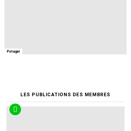
Potager
QUIZ : Etes-vous un Pro du Potager BIO ?
8
LES PUBLICATIONS DES MEMBRES