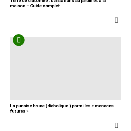
Terre de diatomée : utilisations au jardin et à la
maison – Guide complet
La punaise brune (diabolique ) parmi les « menaces
futures »