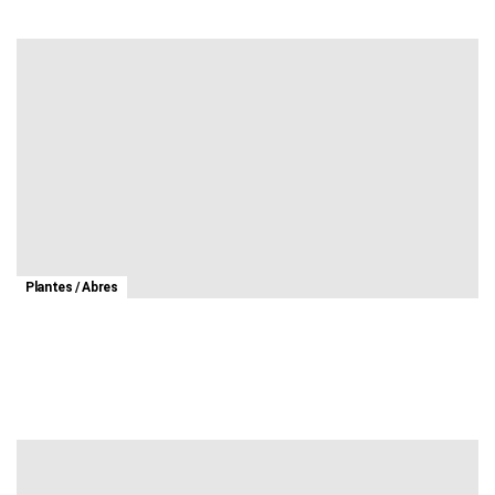
Plantes / Abres
[Devinette] Quelle est le nom de cette plante sauvage ?
1