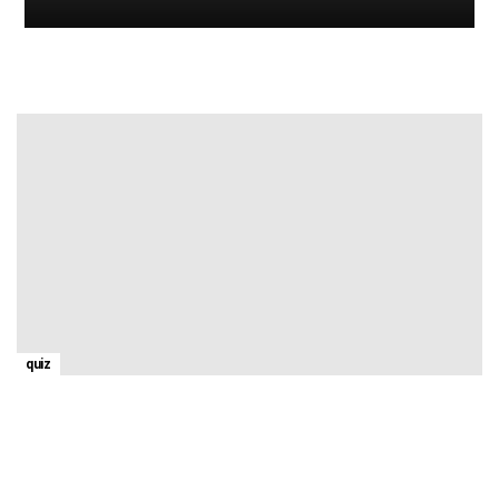
JOUER À DES QUIZ SUR GOJARDIN
quiz
Plantez un jardin et nous révélerons votre type de
personnalité
12