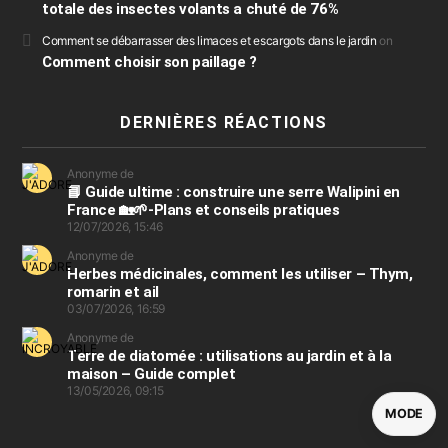
totale des insectes volants a chuté de 76%
Comment se débarrasser des limaces et escargots dans le jardin
on
Comment choisir son paillage ?
DERNIÈRES RÉACTIONS
Anonyme de
📘 Guide ultime : construire une serre Walipini en
France 🏡🌱-Plans et conseils pratiques
12/07/2026, 15:46
Anonyme de
Herbes médicinales, comment les utiliser – Thym,
romarin et ail
03/07/2026, 16:59
Anonyme de
Terre de diatomée : utilisations au jardin et à la
maison – Guide complet
13/05/2026, 09:15
MODE