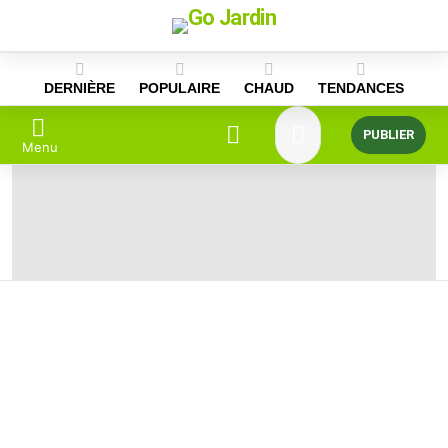
Skip
to
content
DERNIÈRE
POPULAIRE
CHAUD
TENDANCES
PUBLIER
Menu
DERNIÈRES
HISTOIRES