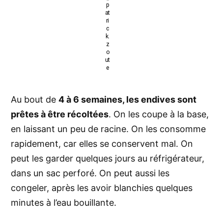
p
at
ri
c
k.
z
o
ut
e
Au bout de
4 à 6 semaines, les endives sont
prêtes à être récoltées
. On les coupe à la base,
en laissant un peu de racine. On les consomme
rapidement, car elles se conservent mal. On
peut les garder quelques jours au réfrigérateur,
dans un sac perforé. On peut aussi les
congeler, après les avoir blanchies quelques
minutes à l’eau bouillante.