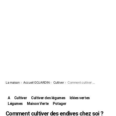
Vous êtes ici:
La maison
Accueil GOJARDIN
Cultiver
Comment cultiver des endives chez soi ?
A
Cultiver
Cultiver des légumes
Idées vertes
Légumes
Maison Verte
Potager
Comment cultiver des endives chez soi ?