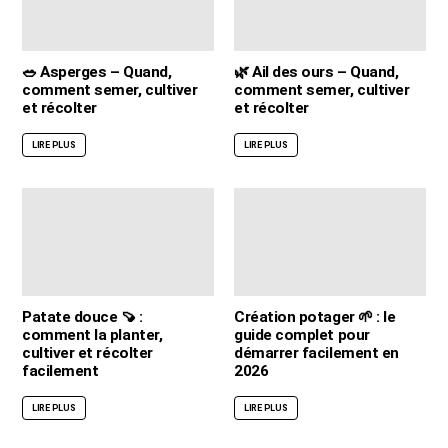
🥗 Asperges – Quand,
🌿 Ail des ours – Quand,
comment semer, cultiver
comment semer, cultiver
et récolter
et récolter
LIRE PLUS
LIRE PLUS
Patate douce 🍠 :
Création potager 🌱 : le
comment la planter,
guide complet pour
cultiver et récolter
démarrer facilement en
facilement
2026
LIRE PLUS
LIRE PLUS