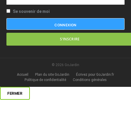
Se souvenir de moi
S’INSCRIRE
© 2026 GoJardin
Accueil
Plan du site GoJardin
Écrivez pour GoJardin.fr
Politique de confidentialité
Conditions générales
FERMER