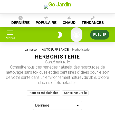
Skip
to
content
DERNIÈRE
POPULAIRE
CHAUD
TENDANCES
PUBLIER
Menu
Vous êtes ici:
La maison
AUTOSUFFISANCE
Herboristerie
HERBORISTERIE
Santé naturelle
Connaître tous ces remèdes naturels, des ressources de
nettoyage sans toxiques et des centaines d’idées pour le soin
de votre santé dans un environnement naturel, durable, propre
et sans effets néfastes.
SUBTERMS
Plantes médicinales
Santé naturelle