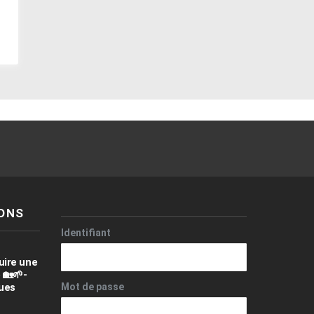
be
ONS
Identifiant
uire une
 🏡🌱-
ques
Mot de passe