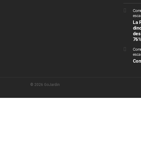
Comme
escar
La 
din
des
76
Comm
escar
Com
© 2026 GoJardin
FERMER