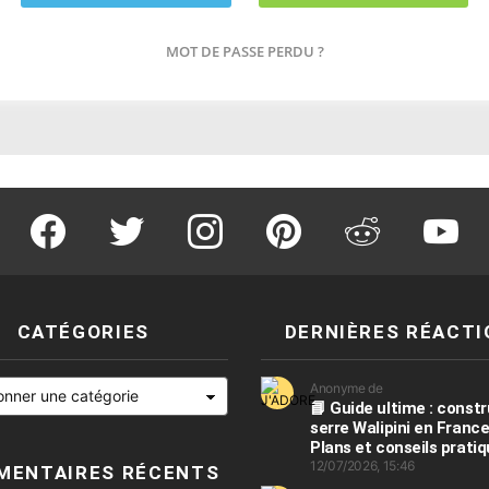
COMPTE
MOT DE PASSE PERDU ?
facebook
twitter
instagram
pinterest
reddit
youtu
CATÉGORIES
DERNIÈRES RÉACTI
Anonyme de
📘 Guide ultime : constr
serre Walipini en France
Plans et conseils prati
12/07/2026, 15:46
MENTAIRES RÉCENTS