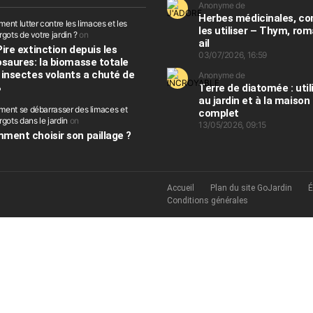
Anonyme de
Herbes médicinales, 
nt lutter contre les limaces et les
les utiliser – Thym, rom
gots de votre jardin ?
on
ail
Pire extinction depuis les
03/07/2026, 16:59
osaures: la biomasse totale
 insectes volants a chuté de
Anonyme de
%
Terre de diatomée : util
au jardin et à la maison
ent se débarrasser des limaces et
complet
gots dans le jardin
on
13/05/2026, 09:15
ment choisir son paillage ?
Accueil
Plan du site GoJardin
É
Conditions générales