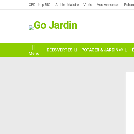
CBD shop BIO
Article aléatoire
Vidéo
Vos Annonces
Echan
IDÉES VERTES
POTAGER & JARDIN 🌱
Menu