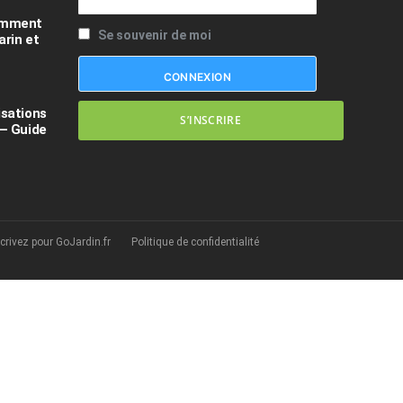
comment
Se souvenir de moi
arin et
isations
S’INSCRIRE
 – Guide
crivez pour GoJardin.fr
Politique de confidentialité