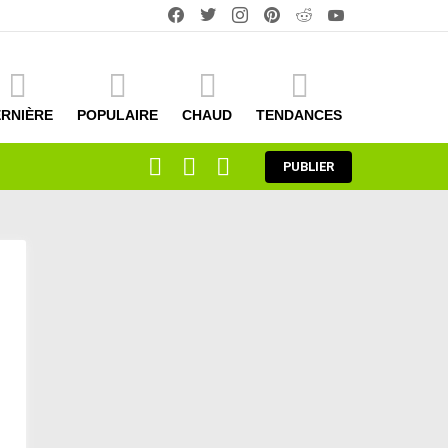
facebook
twitter
instagram
pinterest
reddit
youtube
RNIÈRE
POPULAIRE
CHAUD
TENDANCES
RECHERCHE
CONNEXION
COMMUTATEUR
PUBLIER
DE
LA
PEAU