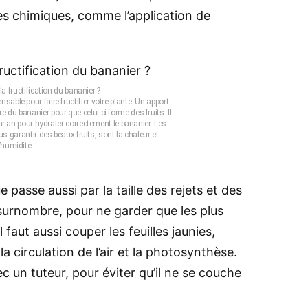
s chimiques, comme l’application de
 fructification du bananier ?
nsable pour faire fructifier votre plante. Un apport
e du bananier pour que celui-ci forme des fruits. Il
 an pour hydrater correctement le bananier. Les
 garantir des beaux fruits, sont la chaleur et
l’humidité.
 passe aussi par la taille des rejets et des
en surnombre, pour ne garder que les plus
 faut aussi couper les feuilles jaunies,
 circulation de l’air et la photosynthèse.
ec un tuteur, pour éviter qu’il ne se couche