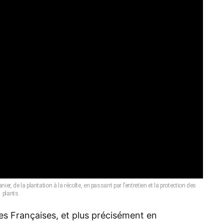
, de la plantation à la récolte, en passant par l’entretien et la protection des
plants.
lles Françaises, et plus précisément en