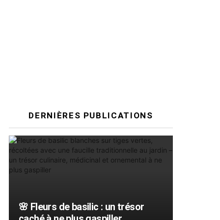
DERNIÈRES PUBLICATIONS
🌸 Fleurs de basilic : un trésor
caché à ne plus gaspiller