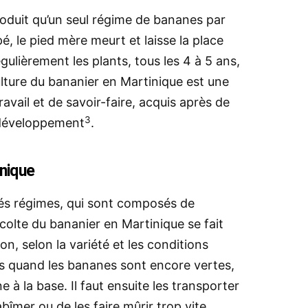
roduit qu’un seul régime de bananes par
é, le pied mère meurt et laisse la place
égulièrement les plants, tous les 4 à 5 ans,
lture du bananier en Martinique est une
vail et de savoir-faire, acquis après de
3
développement
.
inique
lés régimes, qui sont composés de
colte du bananier en Martinique se fait
on, selon la variété et les conditions
imes quand les bananes sont encore vertes,
 à la base. Il faut ensuite les transporter
bîmer ou de les faire mûrir trop vite.