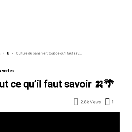
s
B
Culture du bananier : tout ce qu’il faut savoir 🍌🌴
s vertes
ut ce qu’il faut savoir 🍌🌴
Comment
2.8k
Views
1