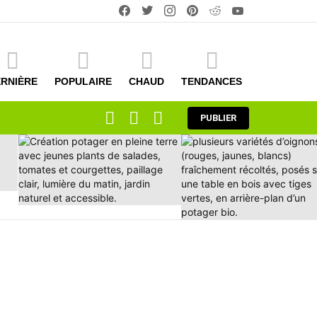
facebook
twitter
instagram
pinterest
reddit
youtube
RNIÈRE
POPULAIRE
CHAUD
TENDANCES
RECHERCHE
CONNEXION
COMMUTATEUR
PUBLIER
DE
LA
PEAU