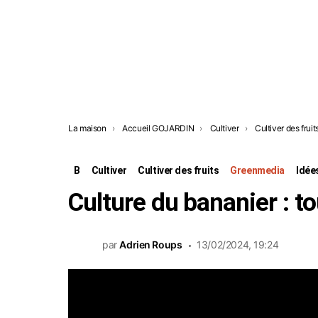
Vous êtes ici:
La maison
Accueil GOJARDIN
Cultiver
Cultiver des fruit
B
Cultiver
Cultiver des fruits
Greenmedia
Idée
Culture du bananier : to
par
Adrien Roups
13/02/2024, 19:24