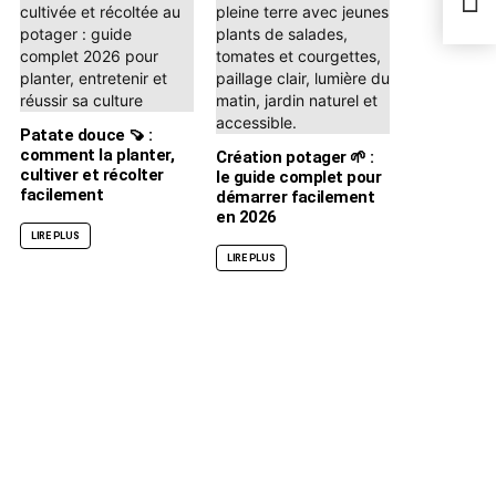
esca
Patate douce 🍠 :
comment la planter,
Création potager 🌱 :
cultiver et récolter
le guide complet pour
facilement
démarrer facilement
en 2026
LIRE PLUS
LIRE PLUS