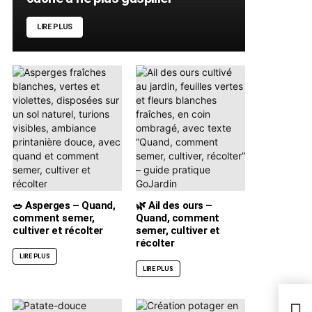
LIRE PLUS
🥗 Asperges – Quand,
🌿 Ail des ours –
comment semer,
Quand, comment
cultiver et récolter
semer, cultiver et
récolter
LIRE PLUS
LIRE PLUS
Comm