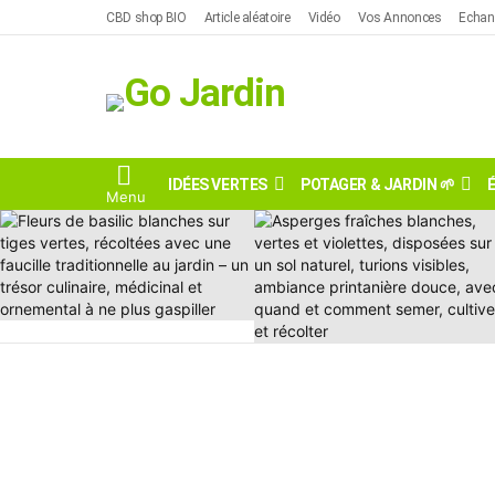
Skip
CBD shop BIO
Article aléatoire
Vidéo
Vos Annonces
Echan
to
content
IDÉES VERTES
POTAGER & JARDIN 🌱
Menu
DERNIÈRES
HISTOIRES