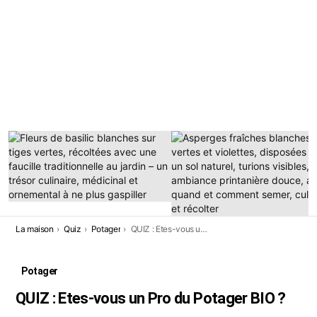
DERNIÈRES
HISTOIRES
Vous êtes ici:
La maison
Quiz
Potager
QUIZ : Etes-vous un Pro du Potager BIO ?
Potager
QUIZ : Etes-vous un Pro du Potager BIO ?