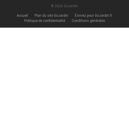
© 2026 GoJardin
Accueil
Plan du site GoJardin
Écrivez pour GoJardin.fr
Politique de confidentialité
Conditions générales