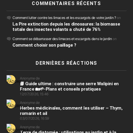
COMMENTAIRES RÉCENTS
Comment lutter contre les limaces et les escargots de votre jardin ?
on
La Pire extinction depuis les dinosaures: la biomasse
totale des insectes volants a chuté de 76%
Comment se débarrasser des limaces et escargots dans le jardin
on
Comment choisir son paillage ?
DERNIÈRES RÉACTIONS
Anonyme de
📘 Guide ultime : construire une serre Walipini en
France 🏡🌱-Plans et conseils pratiques
12/07/2026, 15:46
Anonyme de
Herbes médicinales, comment les utiliser – Thym,
romarin et ail
03/07/2026, 16:59
Anonyme de
Terre de diatomée : utilisations au jardin et à la