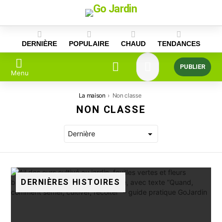
Skip
to
content
DERNIÈRE
POPULAIRE
CHAUD
TENDANCES
PUBLIER
Menu
Vous êtes ici:
La maison
Non classe
NON CLASSE
DERNIÈRES HISTOIRES