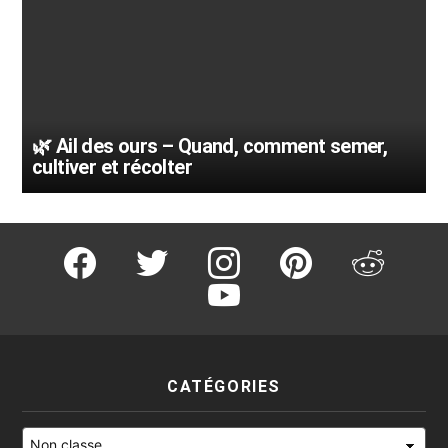
🌿 Ail des ours – Quand, comment semer,
cultiver et récolter
facebook
twitter
instagram
pinterest
reddit
youtube
CATÉGORIES
Catégories