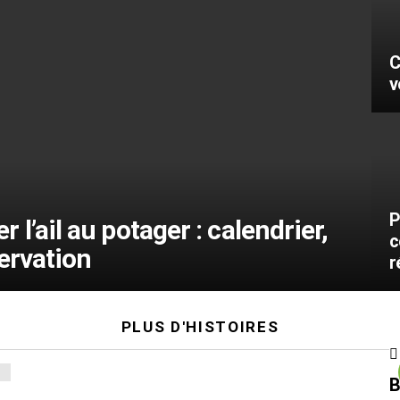
C
v
P
l’ail au potager : calendrier,
c
ervation
r
PLUS D'HISTOIRES
B