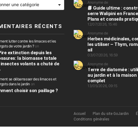
es
Anonyme de
📘 Guide ultime : constr
serre Walipini en France
Plans et conseils prati
12/07/2026, 15:46
MENTAIRES RÉCENTS
Anonyme de
Herbes médicinales, 
nt lutter contre les limaces et les
les utiliser – Thym, rom
gots de votre jardin ?
on
ail
Pire extinction depuis les
03/07/2026, 16:59
osaures: la biomasse totale
 insectes volants a chuté de
Anonyme de
%
Terre de diatomée : util
au jardin et à la maison
ent se débarrasser des limaces et
complet
gots dans le jardin
on
13/05/2026, 09:15
ment choisir son paillage ?
Accueil
Plan du site GoJardin
É
Conditions générales