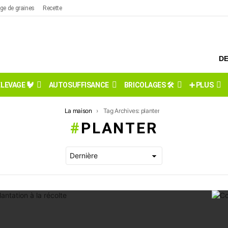
ge de graines
Recette
DE
ÉLEVAGE 🐓
AUTOSUFFISANCE
BRICOLAGES 🛠️
➕ PLUS
La maison
Tag Archives: planter
PLANTER