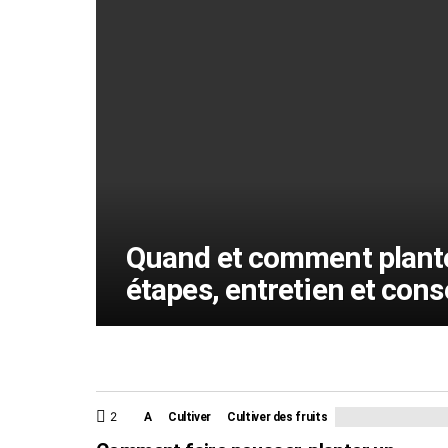
Quand et comment planter 
étapes, entretien et cons
2
Commentaires
A
Cultiver
Cultiver des fruits