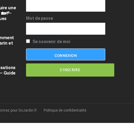
uire une
 🏡🌱-
ques
Mot de passe
comment
Se souvenir de moi
arin et
isations
S’INSCRIRE
 – Guide
crivez pour GoJardin.fr
Politique de confidentialité