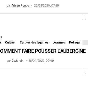
par
Adrien Roups
22/05/2020, 07:29
PLUS
7
Commentaires
A
Cultiver
Cultiver des légumes
Légumes
Potager
OMMENT FAIRE POUSSER L’AUBERGINE
par
GoJardin
18/04/2020, 09:49
PLUS