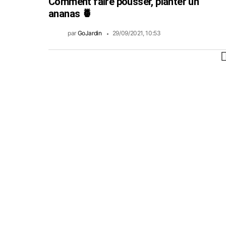
Comment faire pousser, planter un
ananas 🍍
par
GoJardin
29/09/2021, 10:53