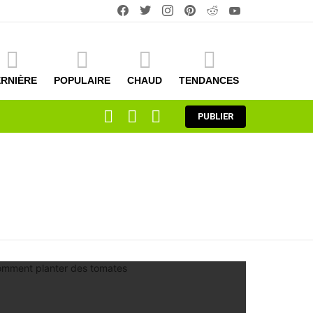
facebook
twitter
instagram
pinterest
reddit
youtube
RNIÈRE
POPULAIRE
CHAUD
TENDANCES
RECHERCHE
CONNEXION
COMMUTATEUR
PUBLIER
DE
LA
PEAU