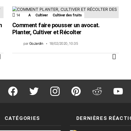
14
Commentaires
A
Cultiver
Cultiver des fruits
n
Comment faire pousser un avocat.
Planter, Cultiver et Récolter
par
GoJardin
18/02/2020, 10:35
PLUS
PLUS
facebook
twitter
instagram
pinterest
reddit
youtu
CATÉGORIES
DERNIÈRES RÉACTI