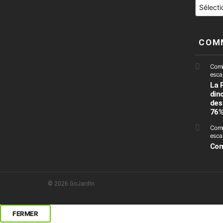
Catégori
COM
Comme
escar
La 
din
des
76
Comm
escar
Com
© 2026 GoJardin
FERMER