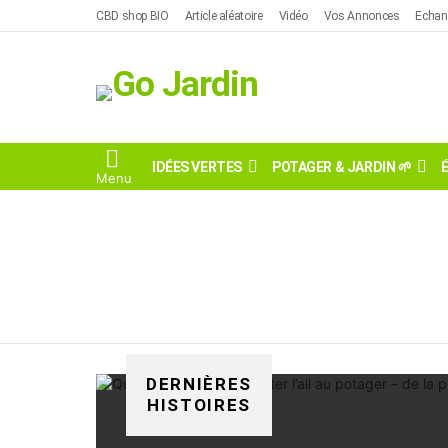
Skip
CBD shop BIO
Article aléatoire
Vidéo
Vos Annonces
Echan
to
content
IDÉES VERTES
POTAGER & JARDIN 🌱
Menu
Vous êtes ici:
DERNIÈRES
HISTOIRES