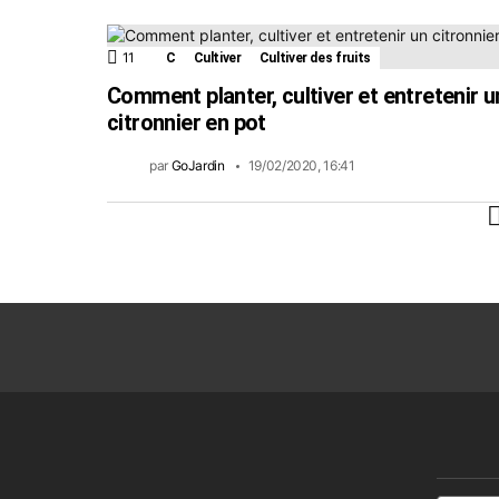
11
Commentaires
C
Cultiver
Cultiver des fruits
Comment planter, cultiver et entretenir u
citronnier en pot
par
GoJardin
19/02/2020, 16:41