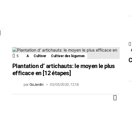
PLUS
5
Commentaires
A
Cultiver
Cultiver des légumes
C
Plantation d’ artichauts: le moyen le plus
efficace en [12 étapes]
par
GoJardin
03/05/2020, 12:18
PLUS