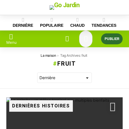
Skip
to
content
DERNIÈRE
POPULAIRE
CHAUD
TENDANCES
PUBLIER
Menu
Vous êtes ici:
La maison
Tag Archives: fruit
FRUIT
DERNIÈRES HISTOIRES