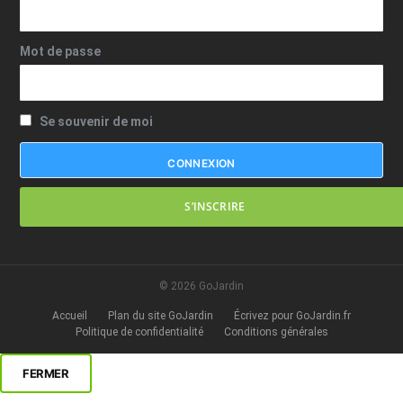
Mot de passe
Se souvenir de moi
S’INSCRIRE
© 2026 GoJardin
Accueil
Plan du site GoJardin
Écrivez pour GoJardin.fr
Politique de confidentialité
Conditions générales
FERMER