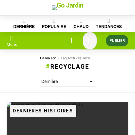
Skip
to
content
DERNIÈRE
POPULAIRE
CHAUD
TENDANCES
PUBLIER
Menu
Vous êtes ici:
La maison
Tag Archives: recyclage
RECYCLAGE
DERNIÈRES HISTOIRES