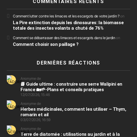
COMMENTAIRES RÉCENTS
Comment lutter contre les limaces et les escargots de votre jardin ?
on
La Pire extinction depuis les dinosaures: la biomasse
totale des insectes volants a chuté de 76%
Comment se débarrasser des limaces et escargots dans le jardin
on
Comment choisir son paillage ?
DERNIÈRES RÉACTIONS
Anonyme de
📘 Guide ultime : construire une serre Walipini en
France 🏡🌱-Plans et conseils pratiques
12/07/2026, 15:46
Anonyme de
Herbes médicinales, comment les utiliser – Thym,
romarin et ail
03/07/2026, 16:59
Anonyme de
Terre de diatomée : utilisations au jardin et à la