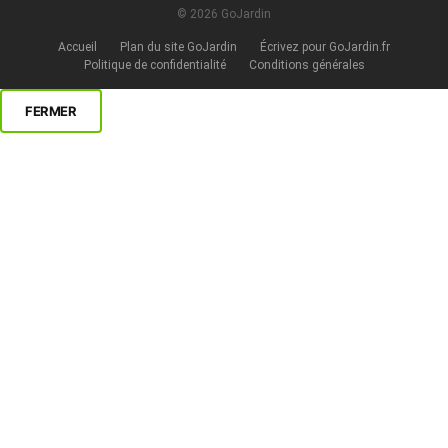
© 2026 GoJardin
Accueil
Plan du site GoJardin
Écrivez pour GoJardin.fr
Politique de confidentialité
Conditions générales
FERMER