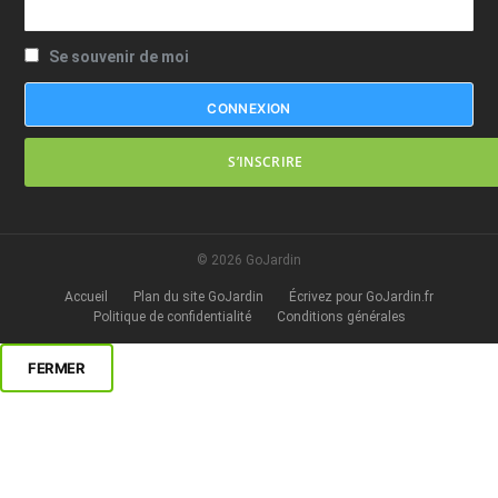
Se souvenir de moi
S’INSCRIRE
© 2026 GoJardin
Accueil
Plan du site GoJardin
Écrivez pour GoJardin.fr
Politique de confidentialité
Conditions générales
FERMER