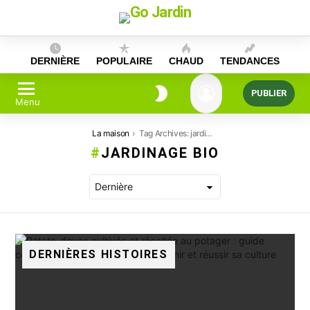
Skip
to
content
DERNIÈRE
POPULAIRE
CHAUD
TENDANCES
PUBLIER
Menu
Vous êtes ici:
La maison
Tag Archives: jardinage bio
JARDINAGE BIO
DERNIÈRES HISTOIRES