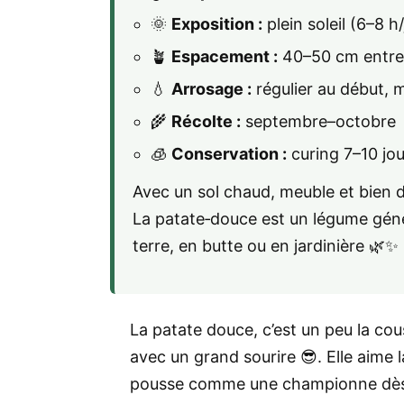
🌞
Exposition :
plein soleil (6–8 
🪴
Espacement :
40–50 cm entre
💧
Arrosage :
régulier au début, 
🌾
Récolte :
septembre–octobre
🧊
Conservation :
curing 7–10 jo
Avec un sol chaud, meuble et bien d
La patate‑douce est un légume génér
terre, en butte ou en jardinière 🌿✨
La patate douce, c’est un peu la co
avec un grand sourire 😎. Elle aime la 
pousse comme une championne dès q