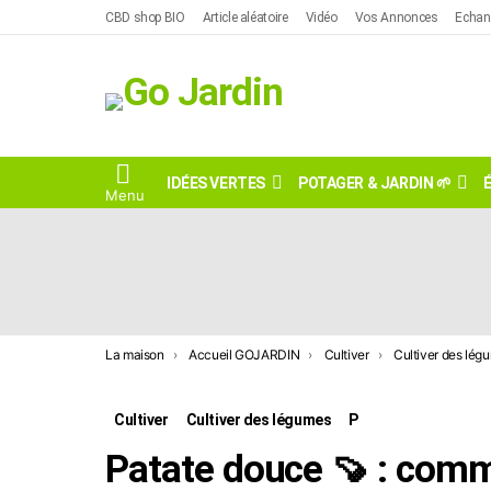
Skip
CBD shop BIO
Article aléatoire
Vidéo
Vos Annonces
Echan
to
content
IDÉES VERTES
POTAGER & JARDIN 🌱
Menu
DERNIÈRES
HISTOIRES
Vous êtes ici:
La maison
Accueil GOJARDIN
Cultiver
Cultiver des lég
Cultiver
Cultiver des légumes
P
Patate douce 🍠 : commen