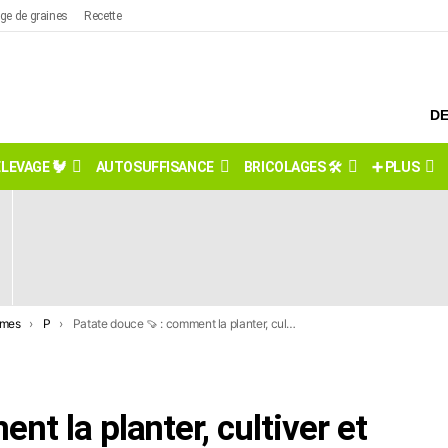
ge de graines
Recette
DE
ÉLEVAGE 🐓
AUTOSUFFISANCE
BRICOLAGES 🛠️
➕ PLUS
umes
P
Patate douce 🍠 : comment la planter, cultiver et récolter facilement
t la planter, cultiver et