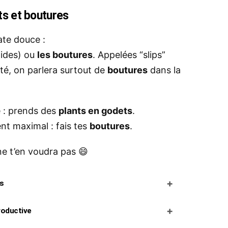
ts et boutures
ate douce :
pides) ou
les boutures
. Appelées “slips”
rté, on parlera surtout de
boutures
dans la
té : prends des
plants en godets
.
nt maximal : fais tes
boutures
.
ne t’en voudra pas 😄
+
es
+
productive