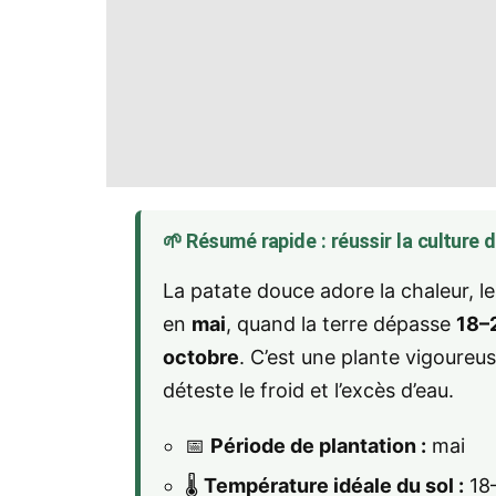
🌱 Résumé rapide : réussir la culture 
La patate douce adore la chaleur, les
en
mai
, quand la terre dépasse
18–
octobre
. C’est une plante vigoureu
déteste le froid et l’excès d’eau.
📅
Période de plantation :
mai
🌡️
Température idéale du sol :
18