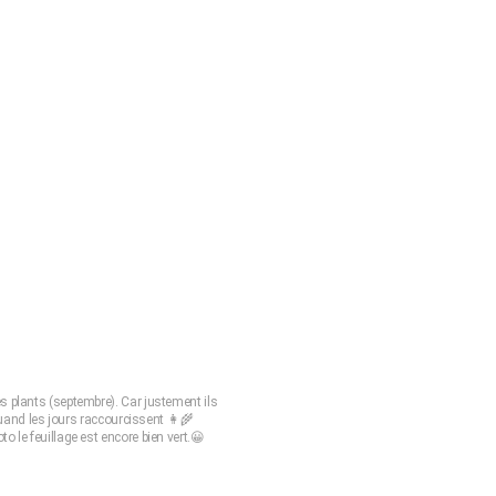
es plants (septembre). Car justement ils
and les jours raccourcissent 👩‍🌾
oto le feuillage est encore bien vert.😀