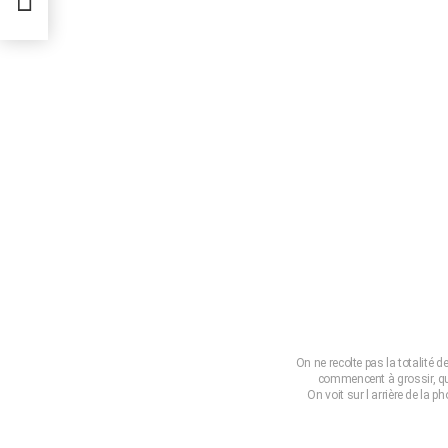
On ne recolte pas la totalité d
commencent à grossir, qu
On voit sur l arrière de la ph