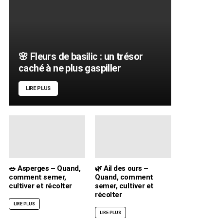
🌸 Fleurs de basilic : un trésor
caché à ne plus gaspiller
LIRE PLUS
🥗 Asperges – Quand,
🌿 Ail des ours –
comment semer,
Quand, comment
cultiver et récolter
semer, cultiver et
récolter
LIRE PLUS
LIRE PLUS