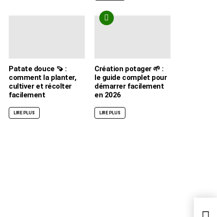
Patate douce 🍠 :
Création potager 🌱 :
comment la planter,
le guide complet pour
cultiver et récolter
démarrer facilement
facilement
en 2026
LIRE PLUS
LIRE PLUS
🌿 A