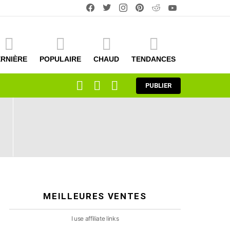
facebook
twitter
instagram
pinterest
reddit
youtube
RNIÈRE
POPULAIRE
CHAUD
TENDANCES
RECHERCHE
CONNEXION
COMMUTATEUR
PUBLIER
DE
LA
PEAU
MEILLEURES VENTES
I use affiliate links