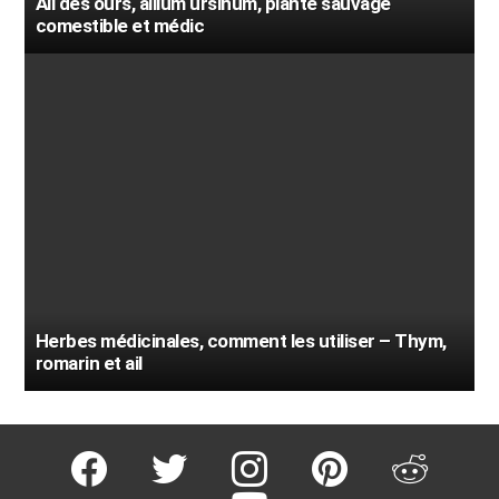
Ail des ours, allium ursinum, plante sauvage
comestible et médic
Herbes médicinales, comment les utiliser – Thym,
romarin et ail
facebook
twitter
instagram
pinterest
reddit
youtube