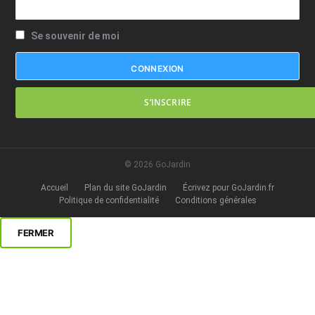
Se souvenir de moi
S’INSCRIRE
© 2026 GoJardin
Accueil
Plan du site GoJardin
Écrivez pour GoJardin.fr
Politique de confidentialité
Conditions générales
FERMER