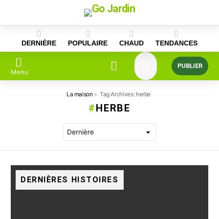
Skip
to
content
DERNIÈRE
POPULAIRE
CHAUD
TENDANCES
PUBLIER
Menu
Vous êtes ici:
La maison
Tag Archives: herbe
HERBE
DERNIÈRES HISTOIRES