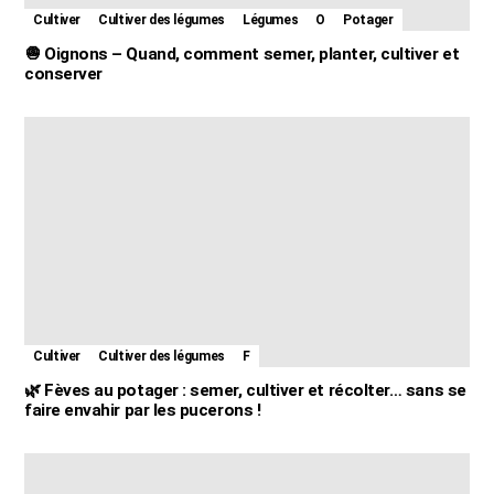
Cultiver
Cultiver des légumes
Légumes
O
Potager
🧅 Oignons – Quand, comment semer, planter, cultiver et
conserver
Cultiver
Cultiver des légumes
F
🌿 Fèves au potager : semer, cultiver et récolter… sans se
faire envahir par les pucerons !