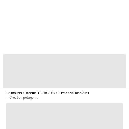
DERNIÈRES
HISTOIRES
Vous êtes ici:
La maison
Accueil GOJARDIN
Fiches saisonnières
Création potager 🌱 : le guide complet pour démarrer facilement en 2026