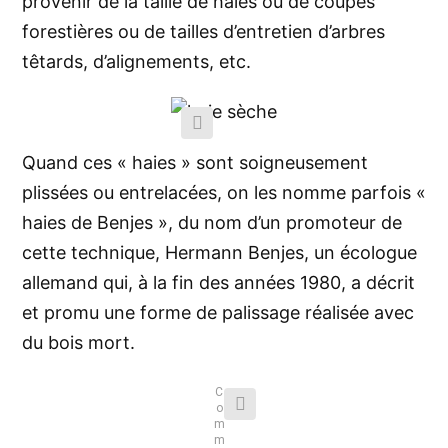
provenir de la taille de haies ou de coupes
forestières ou de tailles d’entretien d’arbres
têtards, d’alignements, etc.
Quand ces « haies » sont soigneusement
plissées ou entrelacées, on les nomme parfois «
haies de Benjes », du nom d’un promoteur de
cette technique, Hermann Benjes, un écologue
allemand qui, à la fin des années 1980, a décrit
et promu une forme de palissage réalisée avec
du bois mort.
C
o
m
m