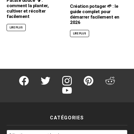
Patate douce 🍠 :
comment la planter,
Création potager 🌱 : le
cultiver et récolter
guide complet pour
facilement
démarrer facilement en
2026
LIRE PLUS
LIRE PLUS
facebook
twitter
instagram
pinterest
reddit
youtube
CATÉGORIES
Catégories