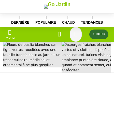
Skip
to
content
DERNIÈRE
POPULAIRE
CHAUD
TENDANCES
PUBLIER
Menu
DERNIÈRES
HISTOIRES