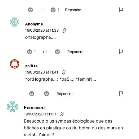
1
-1
Répondre
Anonyme
19/03/2020 at 11:38
ortHographe….
1
1
Répondre
splitte
19/03/2020 at 11:41
*ortHographe…; *paS…; *féminN…
Répondre
Ennessed
19/04/2020 at 11:11
Beaucoup plus sympas écologique que des
bâches en plastique ou du béton ou des murs en
métal. J’aime !!