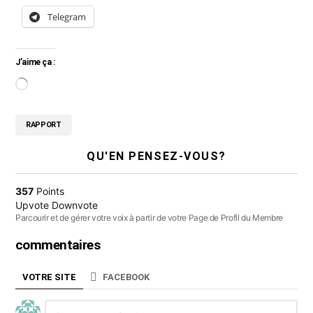
Telegram
J’aime ça :
C
h
RAPPORT
a
r
QU'EN PENSEZ-VOUS?
g
e
357
Points
Upvote
Downvote
m
Parcourir et de gérer votre voix à partir de votre Page de Profil du Membre
e
commentaires
n
t
VOTRE SITE
FACEBOOK
…
Laisser
Commentaire