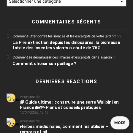
COMMENTAIRES RÉCENTS
Comment lutter contre les limaces et les escargots de votre jardin ?
on
La Pire extinction depuis les dinosaures: la biomasse
totale des insectes volants a chuté de 76%
Comment se débarrasser des limaces et escargots dans le jardin
on
Comment choisir son paillage ?
DERNIÈRES RÉACTIONS
Anonyme de
📘 Guide ultime : construire une serre Walipini en
France 🏡🌱-Plans et conseils pratiques
12/07/2026, 15:46
Anonyme de
MODE
Herbes médicinales, comment les utiliser – Thym,
romarin et ail