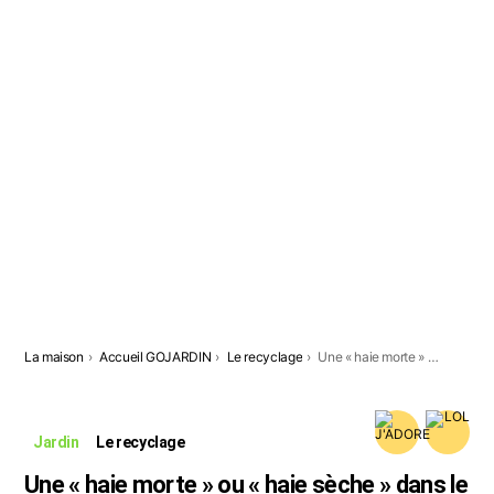
Vous êtes ici:
La maison
Accueil GOJARDIN
Le recyclage
Une « haie morte » ou « haie sèche » dans le jardin.
Jardin
Le recyclage
Une « haie morte » ou « haie sèche » dans le