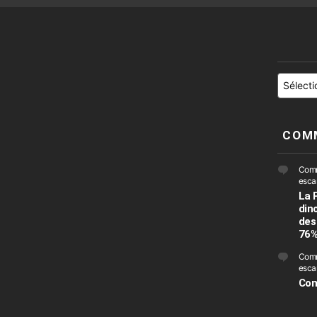
Catégori
COM
Comme
escar
La 
din
des
76
Comm
escar
Com