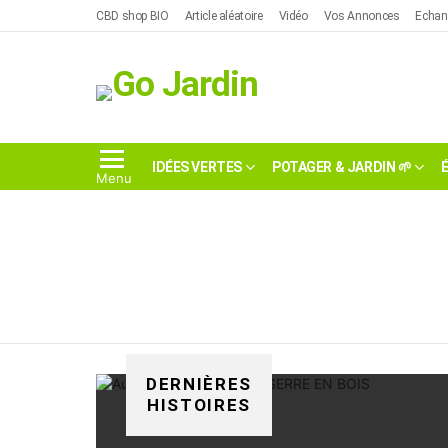
Skip
CBD shop BIO
Article aléatoire
Vidéo
Vos Annonces
Echan
to
content
IDÉES VERTES
POTAGER & JARDIN 🌱
Menu
Vous êtes ici:
DERNIÈRES
HISTOIRES