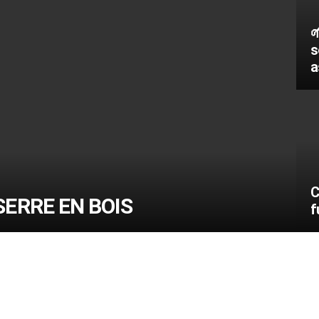

s
a
C
 SERRE EN BOIS
f