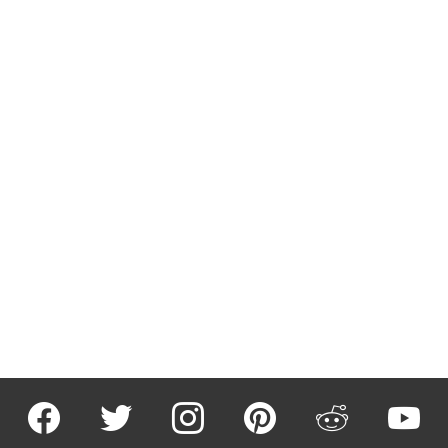
facebook
twitter
instagram
pinterest
reddit
youtu