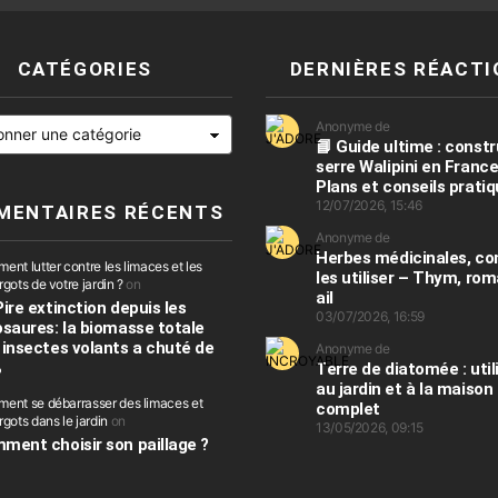
CATÉGORIES
DERNIÈRES RÉACTI
es
Anonyme de
📘 Guide ultime : constr
serre Walipini en France
Plans et conseils prati
12/07/2026, 15:46
MENTAIRES RÉCENTS
Anonyme de
Herbes médicinales, 
nt lutter contre les limaces et les
les utiliser – Thym, rom
gots de votre jardin ?
on
ail
Pire extinction depuis les
03/07/2026, 16:59
osaures: la biomasse totale
 insectes volants a chuté de
Anonyme de
%
Terre de diatomée : util
au jardin et à la maison
ent se débarrasser des limaces et
complet
gots dans le jardin
on
13/05/2026, 09:15
ment choisir son paillage ?