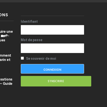
ONS
Identifiant
uire une
 🏡🌱-
ques
Mot de passe
comment
Se souvenir de moi
arin et
isations
S’INSCRIRE
 – Guide