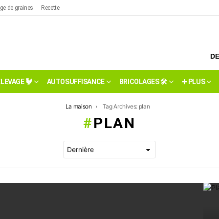
ge de graines
Recette
DE
ÉLEVAGE 🐓
AUTOSUFFISANCE
BRICOLAGES 🛠️
➕ PLUS
La maison
Tag Archives: plan
PLAN