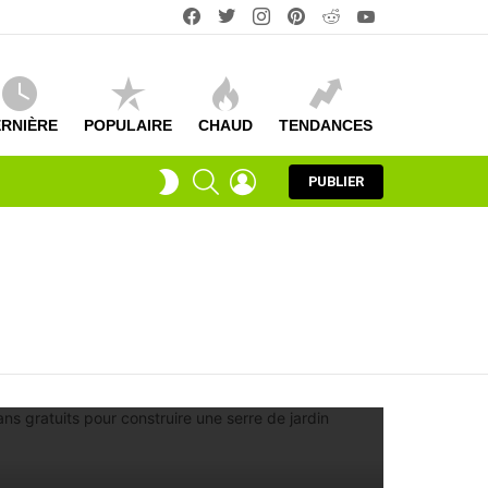
facebook
twitter
instagram
pinterest
reddit
youtube
RNIÈRE
POPULAIRE
CHAUD
TENDANCES
RECHERCHE
CONNEXION
COMMUTATEUR
PUBLIER
DE
LA
PEAU