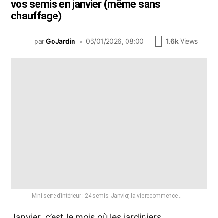
vos semis en janvier (même sans
chauffage)
par
GoJardin
06/01/2026, 08:00
1.6k
Views
Mini serre d’intérieur : 24 semis. Janvier, la vie recommence…
Janvier, c’est le mois où les jardiniers