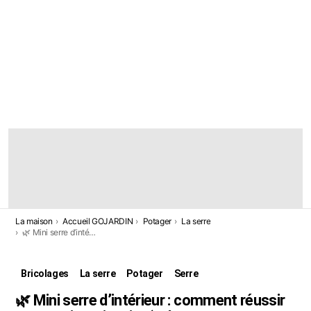
DERNIÈRES
HISTOIRES
Vous êtes ici:
La maison
Accueil GOJARDIN
Potager
La serre
🌿 Mini serre d’intérieur : comment réussir vos semis en janvier (même sans chauffage)
Bricolages
La serre
Potager
Serre
🌿 Mini serre d’intérieur : comment réussir