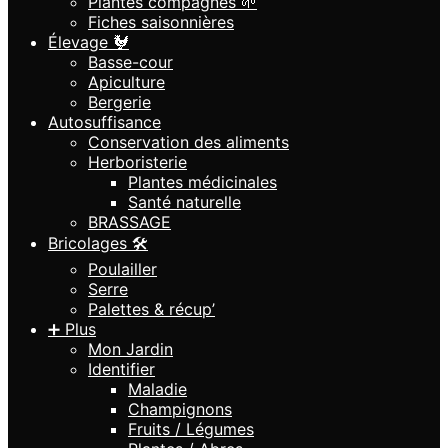
Plantes compagnes 🌱
Fiches saisonnières
Élevage 🐓
Basse-cour
Apiculture
Bergerie
Autosuffisance
Conservation des aliments
Herboristerie
Plantes médicinales
Santé naturelle
BRASSAGE
Bricolages 🛠️
Poulailler
Serre
Palettes & récup’
➕ Plus
Mon Jardin
Identifier
Maladie
Champignons
Fruits / Légumes