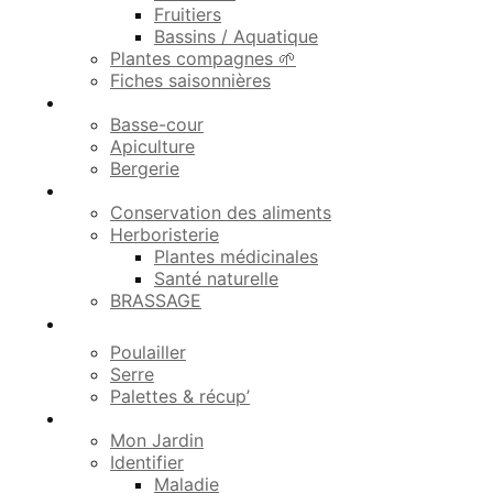
Fruitiers
Bassins / Aquatique
Plantes compagnes 🌱
Fiches saisonnières
Élevage 🐓
Basse-cour
Apiculture
Bergerie
Autosuffisance
Conservation des aliments
Herboristerie
Plantes médicinales
Santé naturelle
BRASSAGE
Bricolages 🛠️
Poulailler
Serre
Palettes & récup’
➕ Plus
Mon Jardin
Identifier
Maladie