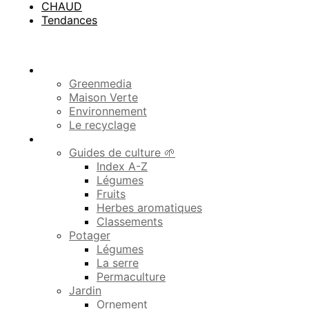
CHAUD
Tendances
Menu
Idées vertes
Greenmedia
Maison Verte
Environnement
Le recyclage
Potager & Jardin 🌱
Guides de culture 🌱
Index A-Z
Légumes
Fruits
Herbes aromatiques
Classements
Potager
Légumes
La serre
Permaculture
Jardin
Ornement