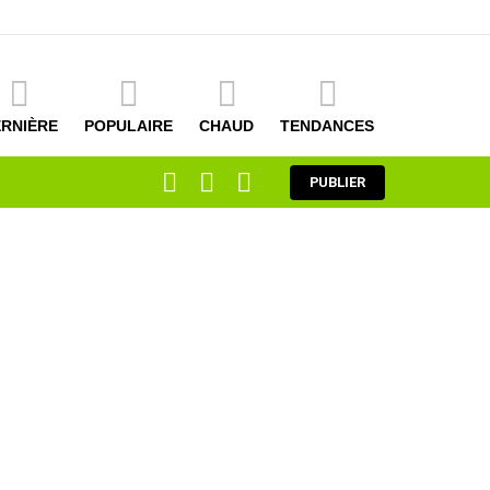
RNIÈRE
POPULAIRE
CHAUD
TENDANCES
RECHERCHE
CONNEXION
COMMUTATEUR
PUBLIER
DE
LA
PEAU