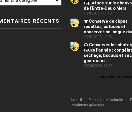
reportage sur le chanv
de l’Entre-Deux-Mers
16/10/2025, 17:46
MENTAIRES RÉCENTS
🍄 Conserve de cèpes :
recettes, astuces et
conservation longue du
16/10/2025, 12:08
🌰 Conserver les chatai
toute l’année : congélat
séchage, bocaux et sec
gourmands
28/09/2025, 18:47
VOIR TOUTES LES RÉ
Accueil
Plan du site GoJardin
É
Conditions générales