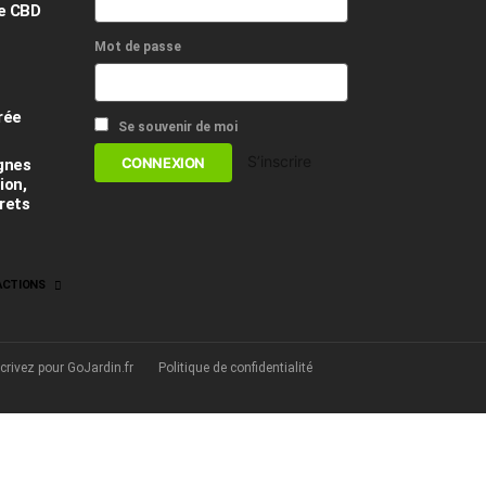
re CBD
Mot de passe
rée
Se souvenir de moi
S’inscrire
gnes
ion,
rets
ACTIONS
crivez pour GoJardin.fr
Politique de confidentialité