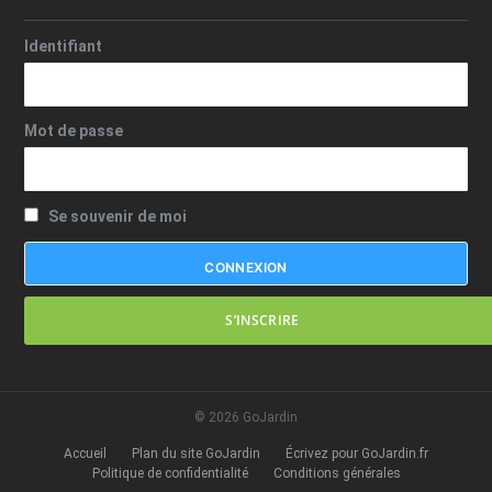
Identifiant
Mot de passe
Se souvenir de moi
S’INSCRIRE
© 2026 GoJardin
Accueil
Plan du site GoJardin
Écrivez pour GoJardin.fr
Politique de confidentialité
Conditions générales