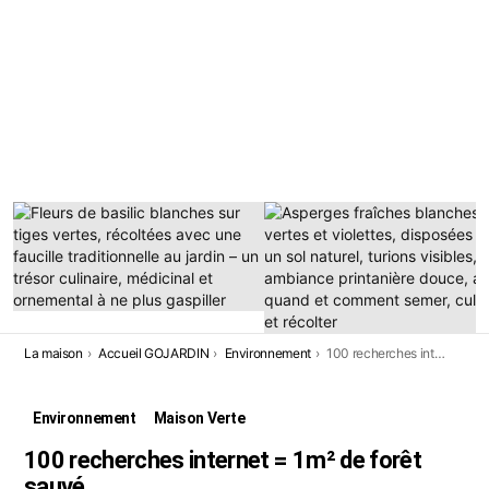
DERNIÈRES
HISTOIRES
Vous êtes ici:
La maison
Accueil GOJARDIN
Environnement
100 recherches internet = 1m² de forêt sauvé
Environnement
Maison Verte
100 recherches internet = 1m² de forêt
sauvé