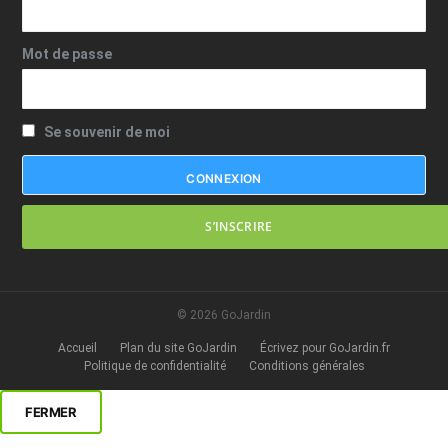
Mot de passe
Se souvenir de moi
S’INSCRIRE
© 2026 GoJardin
Accueil
Plan du site GoJardin
Écrivez pour GoJardin.fr
Politique de confidentialité
Conditions générales
FERMER