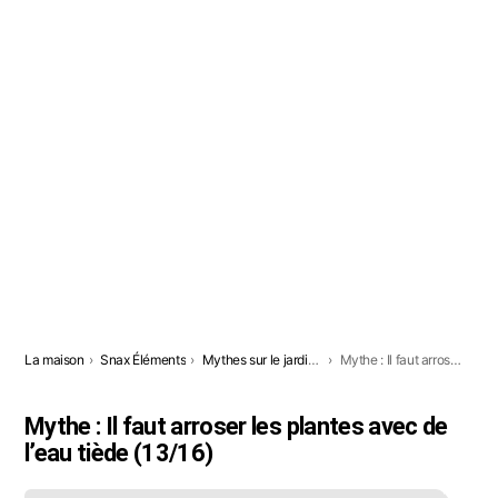
Vous êtes ici:
La maison
Snax Éléments
Mythes sur le jardinage que vous croyez encore
Mythe : Il faut arroser les plantes avec de l’eau tiède
Mythe : Il faut arroser les plantes avec de
l’eau tiède (13/16)