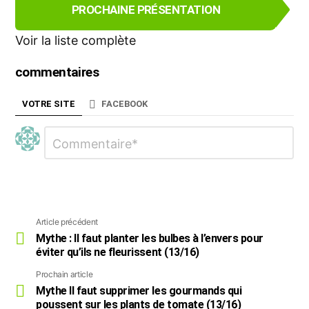
PROCHAINE PRÉSENTATION
e
n
Voir la liste complète
t
d
e
commentaires
n
a
VOTRE SITE
FACEBOOK
v
i
Laisser
Commentaire
g
*
un
a
commentaire
t
i
o
n
Article précédent
Voir
plus
Mythe : Il faut planter les bulbes à l’envers pour
éviter qu’ils ne fleurissent (13/16)
Prochain article
Mythe Il faut supprimer les gourmands qui
poussent sur les plants de tomate (13/16)