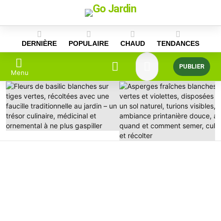
Skip
to
content
DERNIÈRE
POPULAIRE
CHAUD
TENDANCES
PUBLIER
Menu
DERNIÈRES
HISTOIRES