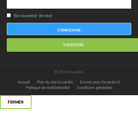
Se souvenir de moi
S’INSCRIRE
© 2026 GoJardin
Accueil
Plan du site GoJardin
Écrivez pour GoJardin.fr
Politique de confidentialité
Conditions générales
FERMER