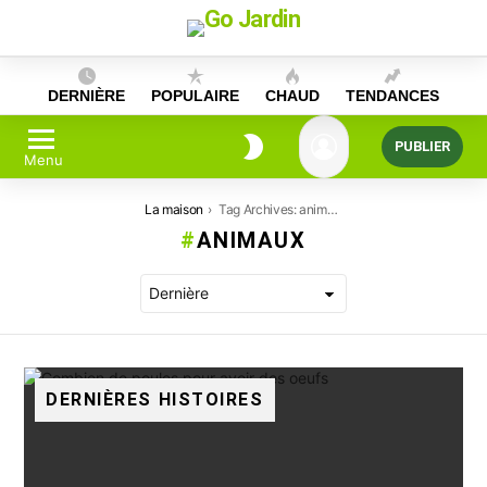
Skip
to
content
DERNIÈRE
POPULAIRE
CHAUD
TENDANCES
PUBLIER
Menu
Vous êtes ici:
La maison
Tag Archives: animaux
ANIMAUX
DERNIÈRES HISTOIRES