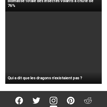
biomasse totale des insectes volants a chuté de
76%
Qui a dit que les dragons n'existaient pas ?
facebook
twitter
instagram
pinterest
reddit
youtube