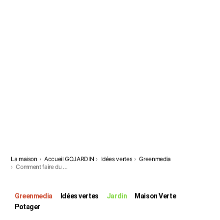
Vous êtes ici:
La maison
Accueil GOJARDIN
Idées vertes
Greenmedia
Comment faire du compost maison facilement ?
Greenmedia
Idées vertes
Jardin
Maison Verte
Potager