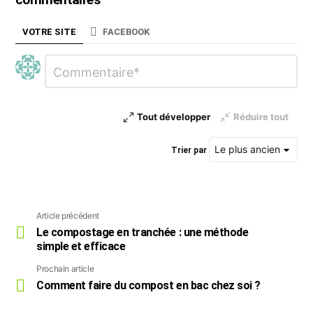
n
t
VOTRE SITE
FACEBOOK
…
Laisser
Commentaire
*
un
commentaire
Tout développer
Réduire tout
Trier par
Article précédent
Voir
plus
Le compostage en tranchée : une méthode
simple et efficace
Prochain article
Comment faire du compost en bac chez soi ?