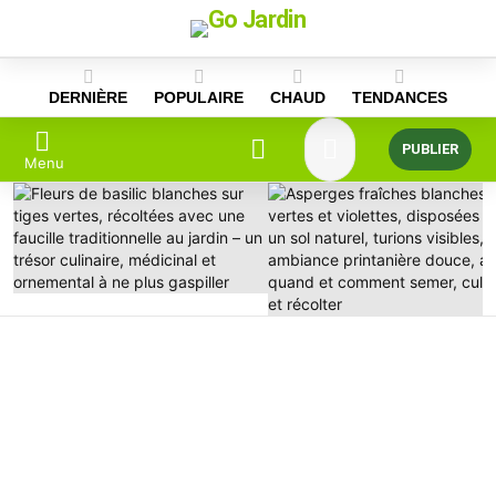
Skip
to
content
DERNIÈRE
POPULAIRE
CHAUD
TENDANCES
PUBLIER
Menu
DERNIÈRES
HISTOIRES