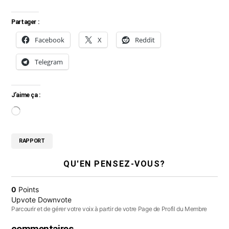
Partager :
Facebook
X
Reddit
Telegram
J’aime ça :
C
h
RAPPORT
a
r
QU'EN PENSEZ-VOUS?
g
e
0
Points
Upvote
Downvote
m
Parcourir et de gérer votre voix à partir de votre Page de Profil du Membre
e
commentaires