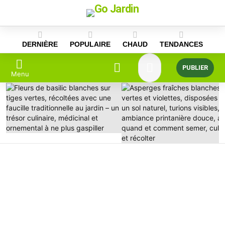
Skip
to
content
DERNIÈRE
POPULAIRE
CHAUD
TENDANCES
PUBLIER
Menu
DERNIÈRES
HISTOIRES