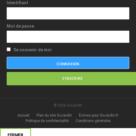
Identifiant
Mot de passe
Se souvenir de moi
S’INSCRIRE
© 2026 GoJardin
Accueil
Plan du site GoJardin
Écrivez pour GoJardin.fr
Politique de confidentialité
Conditions générales
FERMER