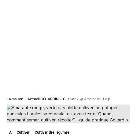
Vous êtes ici:
La maison
Accueil GOJARDIN
Cultiver
🌿 Amarante – La plante ornementale et comestible qui en jette au potager
A
Cultiver
Cultiver des légumes