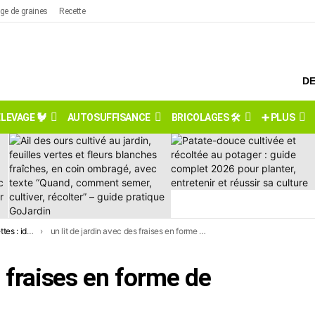
ge de graines
Recette
DE
ÉLEVAGE 🐓
AUTOSUFFISANCE
BRICOLAGES 🛠️
➕ PLUS
) (9 propositions)
un lit de jardin avec des fraises en forme de pyramide
s fraises en forme de