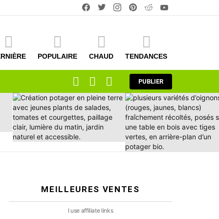
facebook
twitter
instagram
pinterest
reddit
youtube
RNIÈRE
POPULAIRE
CHAUD
TENDANCES
RECHERCHE
CONNEXION
COMMUTATEUR
PUBLIER
DE
LA
PEAU
MEILLEURES VENTES
I use affiliate links