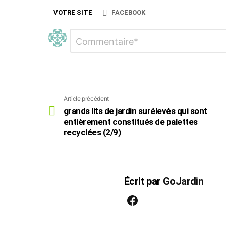
g
a
VOTRE SITE
FACEBOOK
t
Laisser
Commentaire
i
*
un
o
commentaire
n
Article précédent
Voir
plus
grands lits de jardin surélevés qui sont
entièrement constitués de palettes
recyclées (2/9)
Écrit par
GoJardin
facebook