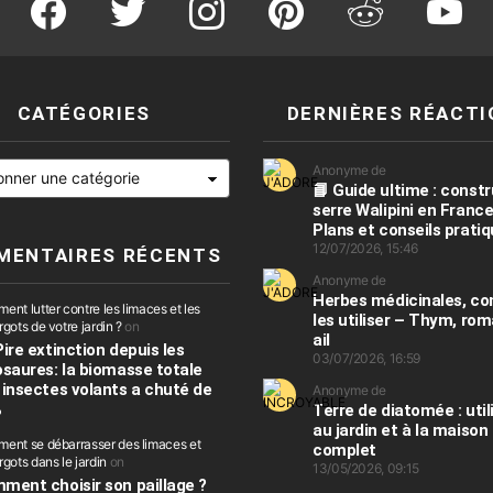
CATÉGORIES
DERNIÈRES RÉACTI
es
Anonyme de
📘 Guide ultime : constr
serre Walipini en France
Plans et conseils prati
12/07/2026, 15:46
MENTAIRES RÉCENTS
Anonyme de
Herbes médicinales, 
nt lutter contre les limaces et les
les utiliser – Thym, rom
gots de votre jardin ?
on
ail
Pire extinction depuis les
03/07/2026, 16:59
osaures: la biomasse totale
 insectes volants a chuté de
Anonyme de
%
Terre de diatomée : util
au jardin et à la maison
ent se débarrasser des limaces et
complet
gots dans le jardin
on
13/05/2026, 09:15
ment choisir son paillage ?