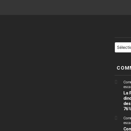
Catégori
COM
Comme
escar
La 
din
des
76
Comm
escar
Com