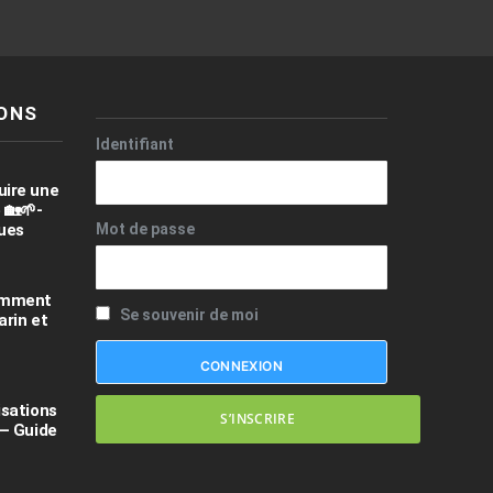
ONS
Identifiant
uire une
 🏡🌱-
ques
Mot de passe
comment
Se souvenir de moi
arin et
isations
S’INSCRIRE
 – Guide