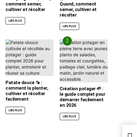
comment semer,
Quand, comment
cultiver et récolter
semer, cultiver et
récolter
LIRE PLUS
LIRE PLUS
Patate douce 🍠 :
comment la planter,
Création potager 🌱 :
cultiver et récolter
le guide complet pour
facilement
démarrer facilement
en 2026
LIRE PLUS
LIRE PLUS
jard