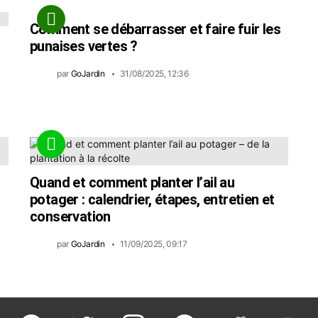
Comment se débarrasser et faire fuir les
punaises vertes ?
par
GoJardin
31/08/2025, 12:36
Quand et comment planter l’ail au
potager : calendrier, étapes, entretien et
conservation
par
GoJardin
11/09/2025, 09:17
facebook
twitter
instagram
pinterest
reddit
youtu