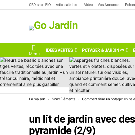
Skip
CBD shop BIO
Article aléatoire
Vidéo
Vos Annonces
Echan
to
content
IDÉES VERTES
POTAGER & JARDIN 🌱
Menu
DERNIÈRES
HISTOIRES
Vous êtes ici:
La maison
Snax Éléments
Comment faire un potager en palettes : idées à copier d’urgence ! (Liste ouverte
un lit de jardin avec de
pyramide (2/9)