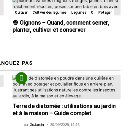
Cultiver
Cultiver des légumes
Légumes
O
Potager
🧅 Oignons – Quand, comment semer,
planter, cultiver et conserver
ANQUEZ PAS
Terre de diatomée : utilisations au jardin
et à la maison – Guide complet
par
GoJardin
20/09/2025, 14:46