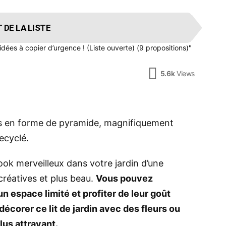
 DE LA LISTE
dées à copier d’urgence ! (Liste ouverte) (9 propositions)"
5.6k
Views
s en forme de pyramide, magnifiquement
recyclé.
look merveilleux dans votre jardin d’une
créatives et plus beau.
Vous pouvez
n espace limité et profiter de leur goût
écorer ce lit de jardin avec des fleurs ou
lus attrayant.