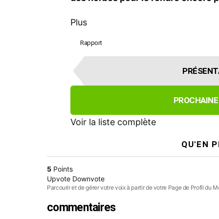
Plus
Rapport
É
PRÉSENT
l
é
m
PROCHAINE
e
n
Voir la liste complète
t
QU'EN 
d
e
5
Points
n
Upvote
Downvote
a
Parcourir et de gérer votre voix à partir de votre Page de Profil du
v
commentaires
i