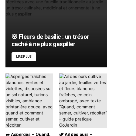
🌸 Fleurs de basilic : un trésor
caché à ne plus gaspiller
LIRE PLUS
🥗 Asperges – Quand,
🌿 Ail des ours –