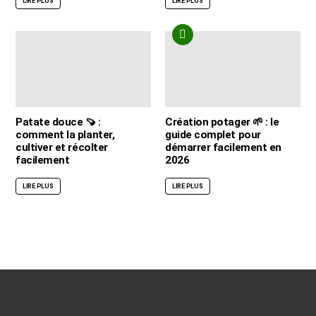
LIRE PLUS
LIRE PLUS
Patate douce 🍠 :
Création potager 🌱 : le
comment la planter,
guide complet pour
cultiver et récolter
démarrer facilement en
facilement
2026
LIRE PLUS
LIRE PLUS