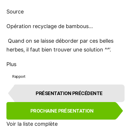
Source
Opération recyclage de bambous…
Quand on se laisse déborder par ces belles
herbes, il faut bien trouver une solution ^^’.
Plus
Rapport
É
PRÉSENTATION PRÉCÉDENTE
l
é
m
PROCHAINE PRÉSENTATION
e
n
Voir la liste complète
t
d