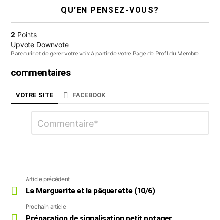
e
QU'EN PENSEZ-VOUS?
n
a
2
Points
v
Upvote
Downvote
i
Parcourir et de gérer votre voix à partir de votre Page de Profil du Membre
g
a
commentaires
t
i
VOTRE SITE
FACEBOOK
o
n
Laisser
Commentaire
*
un
commentaire
Article précédent
Voir
plus
La Marguerite et la pâquerette (10/6)
Prochain article
Préparation de signalisation petit potager