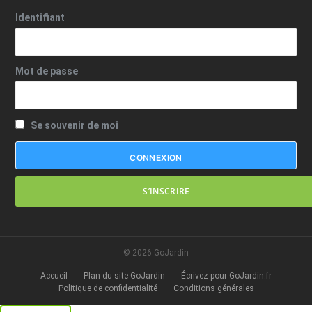
Identifiant
Mot de passe
Se souvenir de moi
S’INSCRIRE
© 2026 GoJardin
Accueil
Plan du site GoJardin
Écrivez pour GoJardin.fr
Politique de confidentialité
Conditions générales