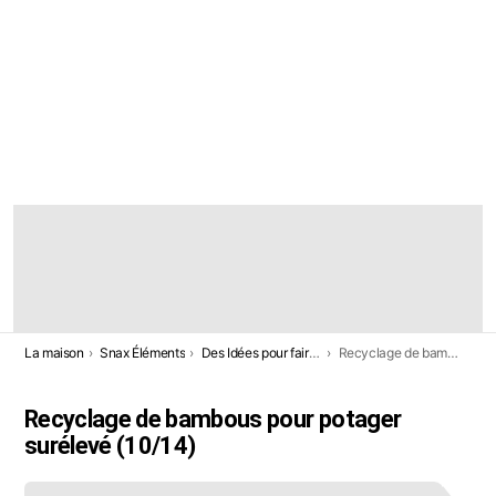
DERNIÈRES
HISTOIRES
Vous êtes ici:
La maison
Snax Éléments
Des Idées pour faire un potager surélevé dans le jardin (Liste ouverte) (14 propositions)
Recyclage de bambous pour potager surélevé
Recyclage de bambous pour potager
surélevé (10/14)