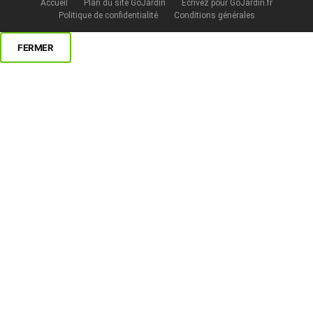
Accueil
Plan du site GoJardin
Écrivez pour GoJardin.fr
Politique de confidentialité
Conditions générales
FERMER