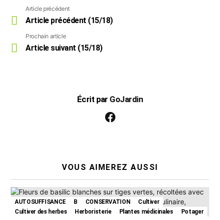
n
Article précédent
Voir
a
plus
Article précédent (15/18)
v
i
Prochain article
g
Article suivant (15/18)
a
t
i
o
n
Écrit par
GoJardin
facebook
VOUS AIMEREZ AUSSI
AUTOSUFFISANCE
B
CONSERVATION
Cultiver
Cultiver des herbes
Herboristerie
Plantes médicinales
Potager