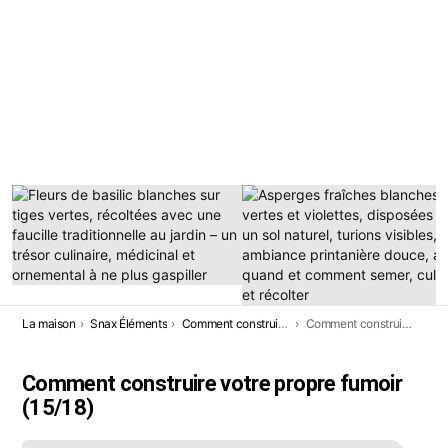
DERNIÈRES
HISTOIRES
Vous êtes ici:
La maison
Snax Éléments
Comment construire votre propre fumoir
Comment construire votre propre fumoir
Comment construire votre propre fumoir
(15/18)