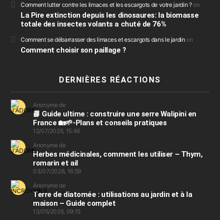
Comment lutter contre les limaces et les escargots de votre jardin ?
on
La Pire extinction depuis les dinosaures: la biomasse
totale des insectes volants a chuté de 76%
Comment se débarrasser des limaces et escargots dans le jardin
on
Comment choisir son paillage ?
DERNIÈRES RÉACTIONS
Anonyme de
📘 Guide ultime : construire une serre Walipini en
France 🏡🌱-Plans et conseils pratiques
12/07/2026, 15:46
Anonyme de
Herbes médicinales, comment les utiliser – Thym,
romarin et ail
03/07/2026, 16:59
Anonyme de
Terre de diatomée : utilisations au jardin et à la
maison – Guide complet
13/05/2026, 09:15