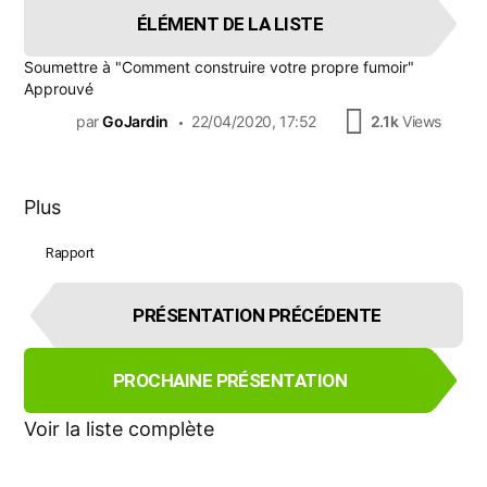
ÉLÉMENT DE LA LISTE
Soumettre à
"Comment construire votre propre fumoir"
Approuvé
par
GoJardin
22/04/2020, 17:52
2.1k
Views
Plus
Rapport
É
PRÉSENTATION PRÉCÉDENTE
l
é
m
PROCHAINE PRÉSENTATION
e
n
Voir la liste complète
t
d
e