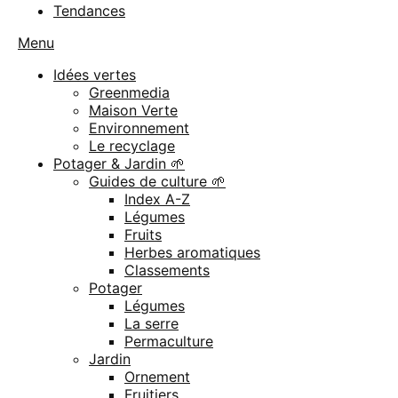
Tendances
Menu
Idées vertes
Greenmedia
Maison Verte
Environnement
Le recyclage
Potager & Jardin 🌱
Guides de culture 🌱
Index A-Z
Légumes
Fruits
Herbes aromatiques
Classements
Potager
Légumes
La serre
Permaculture
Jardin
Ornement
Fruitiers