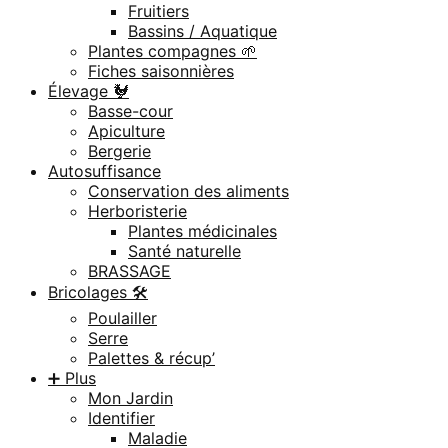
Fruitiers
Bassins / Aquatique
Plantes compagnes 🌱
Fiches saisonnières
Élevage 🐓
Basse-cour
Apiculture
Bergerie
Autosuffisance
Conservation des aliments
Herboristerie
Plantes médicinales
Santé naturelle
BRASSAGE
Bricolages 🛠️
Poulailler
Serre
Palettes & récup’
➕ Plus
Mon Jardin
Identifier
Maladie