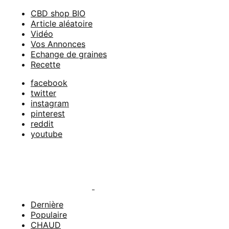
Skip
CBD shop BIO
to
Article aléatoire
content
Vidéo
Vos Annonces
Echange de graines
Recette
facebook
twitter
instagram
pinterest
reddit
youtube
Dernière
Populaire
CHAUD