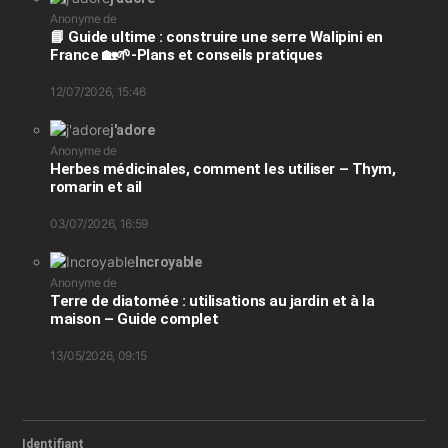
Anonyme de
📘 Guide ultime : construire une serre Walipini en
France 🏡🌱-Plans et conseils pratiques
12/07/2026, 15:46
j'adore
Anonyme de
Herbes médicinales, comment les utiliser – Thym,
romarin et ail
03/07/2026, 16:59
Incroyable
Anonyme de
Terre de diatomée : utilisations au jardin et à la
maison – Guide complet
13/05/2026, 09:15
Identifiant