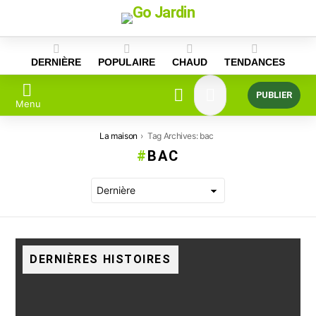
Skip
to
content
DERNIÈRE
POPULAIRE
CHAUD
TENDANCES
PUBLIER
Menu
Vous êtes ici:
La maison
Tag Archives: bac
BAC
DERNIÈRES HISTOIRES