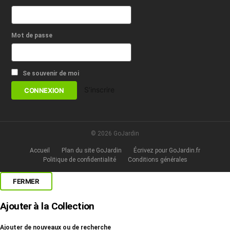
Mot de passe
Se souvenir de moi
S’inscrire
© 2026 GoJardin
Accueil
Plan du site GoJardin
Écrivez pour GoJardin.fr
Politique de confidentialité
Conditions générales
FERMER
Ajouter à la Collection
Ajouter de nouveaux ou de recherche